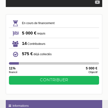
En cours de financement
5 000 €
requis
14
Contributeurs
575 €
déjà collectés
11%
5 000 €
financé
Objectif
CONTRIBUER
Informations