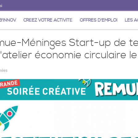
oi
'INNOV
CRÉEZ VOTRE ACTIVITÉ
OFFRES D'EMPLOI
LES A
ue-Méninges Start-up de terr
l'atelier économie circulaire l
nnées