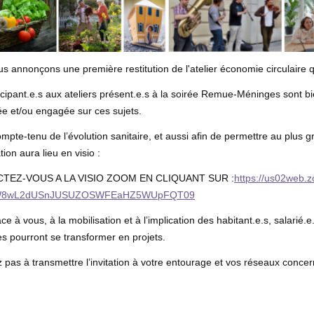
s annonçons une première restitution de l'atelier économie circulaire q
icipant.e.s aux ateliers présent.e.s à la soirée Remue-Méninges sont bi
ée et/ou engagée sur ces sujets.
ompte-tenu de l’évolution sanitaire, et aussi afin de permettre au plus 
ion aura lieu en visio :
TEZ-VOUS A LA VISIO ZOOM EN CLIQUANT SUR :
https://us02web.
W8wL2dUSnJUSUZOSWFEaHZ5WUpFQT09
ce à vous, à la mobilisation et à l’implication des habitant.e.s, salarié.e.
s pourront se transformer en projets.
z pas à transmettre l’invitation à votre entourage et vos réseaux conc